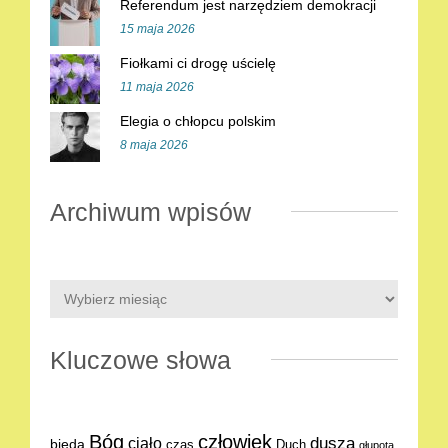
Referendum jest narzędziem demokracji
15 maja 2026
Fiołkami ci drogę uścielę
11 maja 2026
Elegia o chłopcu polskim
8 maja 2026
Archiwum wpisów
Kluczowe słowa
Bóg
człowiek
dusza
ciało
bieda
Duch
czas
głupota