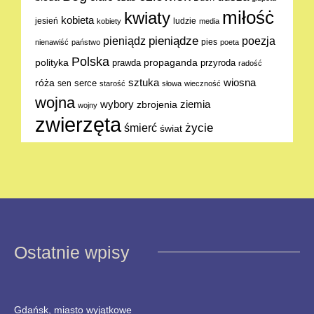
miłośċ
kwiaty
kobieta
jesień
ludzie
kobiety
media
pieniądze
poezja
pieniądz
pies
nienawiść
państwo
poeta
Polska
polityka
propaganda
prawda
przyroda
radość
sztuka
wiosna
róża
serce
sen
starość
słowa
wieczność
wojna
ziemia
wybory
zbrojenia
wojny
zwierzęta
życie
śmierć
świat
Ostatnie wpisy
Gdańsk, miasto wyjątkowe