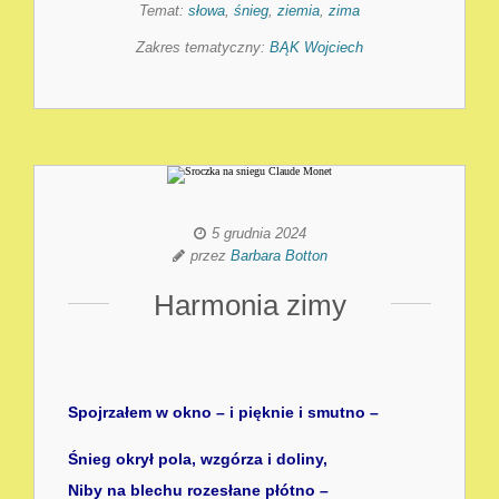
Temat:
słowa
,
śnieg
,
ziemia
,
zima
Zakres tematyczny:
BĄK Wojciech
5 grudnia 2024
przez
Barbara Botton
Harmonia zimy
Spojrzałem w okno – i pięknie i smutno –
Śnieg okrył pola, wzgórza i doliny,
Niby na blechu rozesłane płótno –