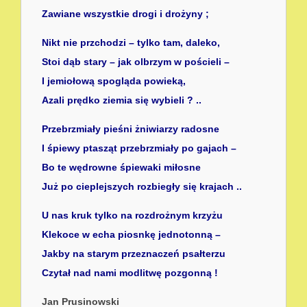
Zawiane wszystkie drogi i drożyny ;
Nikt nie przchodzi – tylko tam, daleko,
Stoi dąb stary – jak olbrzym w pościeli –
I jemiołową spogląda powieką,
Azali prędko ziemia się wybieli ? ..
Przebrzmiały pieśni żniwiarzy radosne
I śpiewy ptasząt przebrzmiały po gajach –
Bo te wędrowne śpiewaki miłosne
Już po cieplejszych rozbiegły się krajach ..
U nas kruk tylko na rozdrożnym krzyżu
Klekoce w echa piosnkę jednotonną –
Jakby na starym przeznaczeń psałterzu
Czytał nad nami modlitwę pozgonną !
Jan Prusinowski