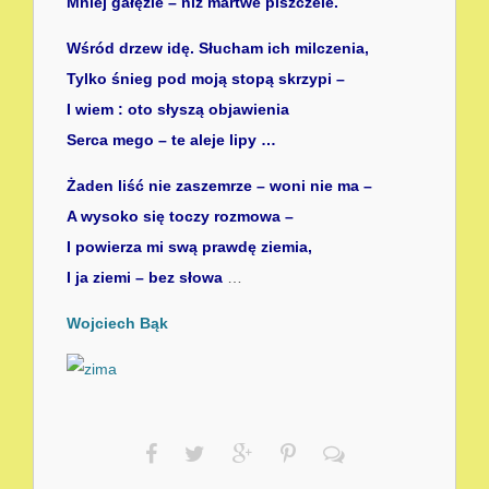
Mniej gałęzie – niż martwe piszczele.
Wśród drzew idę. Słucham ich milczenia,
Tylko śnieg pod moją stopą skrzypi –
I wiem : oto słyszą objawienia
Serca mego – te aleje lipy …
Żaden liść nie zaszemrze – woni nie ma –
A wysoko się toczy rozmowa –
I powierza mi swą prawdę ziemia,
I ja ziemi – bez słowa
…
Wojciech Bąk