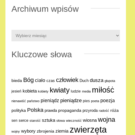
Archiwum wpisów
Kluczowe słowa
Bóg
człowiek
dusza
ciało
bieda
Duch
czas
głupota
miłośċ
kwiaty
kobieta
jesień
ludzie
kobiety
media
pieniądze
poezja
pieniądz
pies
nienawiść
państwo
poeta
Polska
polityka
propaganda
róża
prawda
przyroda
radość
wojna
sztuka
wiosna
serce
sen
starość
słowa
wieczność
zwierzęta
ziemia
wybory
zbrojenia
wojny