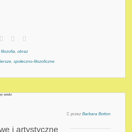
,
filozofia
,
obraz
iersze
,
społeczno-filozoficzne
przez
Barbara Botton
we i artystyczne