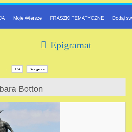
JA
Moje Wiersze
FRASZKI TEMATYCZNE
Dodaj sw
Epigramat
…
124
Następna »
rbara Botton