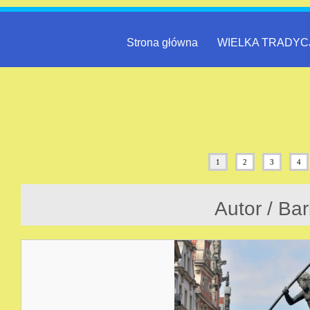
Strona główna
WIELKA TRADYC
1
2
3
4
Autor / Ba