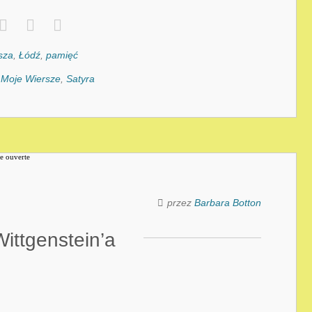
sza
,
Łódź
,
pamięć
:
Moje Wiersze
,
Satyra
przez
Barbara Botton
Wittgenstein’a