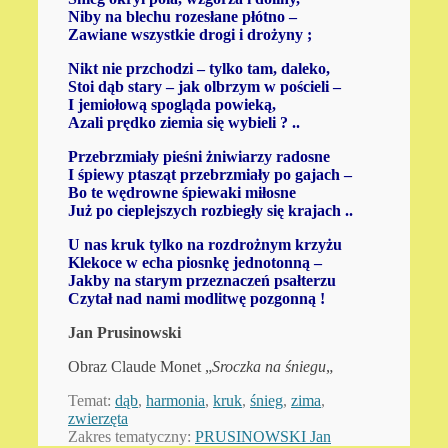
Niby na blechu rozesłane płótno –
Zawiane wszystkie drogi i drożyny ;
Nikt nie przchodzi – tylko tam, daleko,
Stoi dąb stary – jak olbrzym w pościeli –
I jemiołową spogląda powieką,
Azali prędko ziemia się wybieli ? ..
Przebrzmiały pieśni żniwiarzy radosne
I śpiewy ptasząt przebrzmiały po gajach –
Bo te wędrowne śpiewaki miłosne
Już po cieplejszych rozbiegły się krajach ..
U nas kruk tylko na rozdrożnym krzyżu
Klekoce w echa piosnkę jednotonną –
Jakby na starym przeznaczeń psałterzu
Czytał nad nami modlitwę pozgonną !
Jan Prusinowski
Obraz Claude Monet „
Sroczka na śniegu
„
Temat:
dąb
,
harmonia
,
kruk
,
śnieg
,
zima
,
zwierzęta
Zakres tematyczny:
PRUSINOWSKI Jan