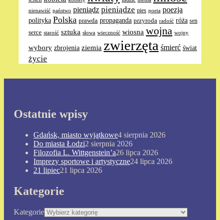
pieniądze
pieniądz
poezja
pies
nienawiść
poeta
państwo
Polska
polityka
propaganda
róża
prawda
przyroda
sen
radość
wojna
sztuka
wiosna
serce
słowa
wieczność
wojny
starość
zwierzęta
ziemia
śmierć
wybory
zbrojenia
świat
życie
Ostatnie wpisy
Gdańsk, miasto wyjątkowe
4 sierpnia 2026
Do miasta Łodzi
2 sierpnia 2026
Filozofia L. Wittgenstein’a
26 lipca 2026
Imprezy sportowe i artystyczne
24 lipca 2026
21 lipiec
21 lipca 2026
Kategorie
Kategorie