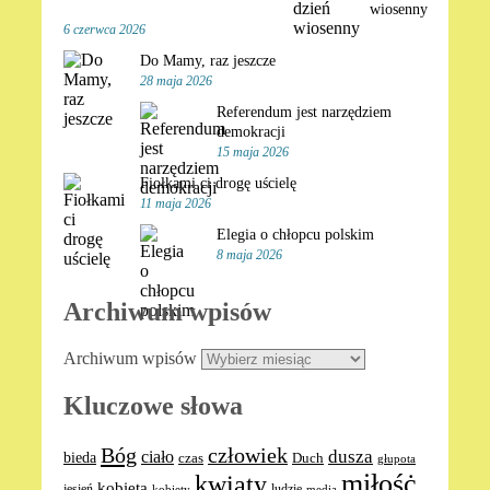
wiosenny
6 czerwca 2026
Do Mamy, raz jeszcze
28 maja 2026
Referendum jest narzędziem
demokracji
15 maja 2026
Fiołkami ci drogę uścielę
11 maja 2026
Elegia o chłopcu polskim
8 maja 2026
Archiwum wpisów
Archiwum wpisów
Kluczowe słowa
Bóg
człowiek
dusza
ciało
bieda
Duch
czas
głupota
miłośċ
kwiaty
kobieta
jesień
ludzie
media
kobiety