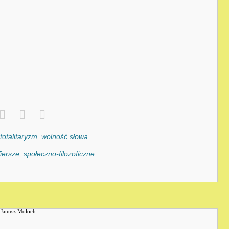
totalitaryzm
,
wolność słowa
iersze
,
społeczno-filozoficzne