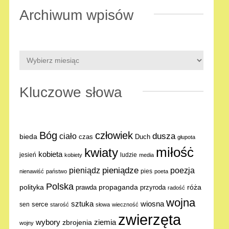
Archiwum wpisów
Kluczowe słowa
Bóg
człowiek
dusza
ciało
bieda
Duch
czas
głupota
miłośċ
kwiaty
kobieta
jesień
ludzie
kobiety
media
pieniądze
poezja
pieniądz
pies
nienawiść
państwo
poeta
Polska
polityka
propaganda
róża
prawda
przyroda
radość
wojna
sztuka
wiosna
serce
sen
starość
słowa
wieczność
zwierzęta
ziemia
wybory
zbrojenia
wojny