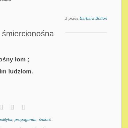
przez
Barbara Botton
t śmiercionośna
ośny łom ;
kim ludziom.
polityka
,
propaganda
,
śmierć