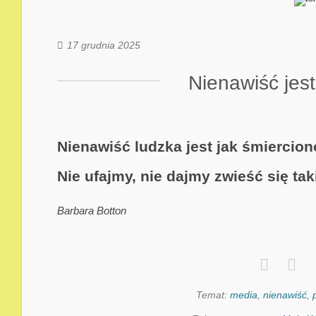
17 grudnia 2025
Nienawiść jes
Nienawiść ludzka jest jak śmiercion
Nie ufajmy, nie dajmy zwieść się ta
Barbara Botton
Temat:
media
,
nienawiść
,