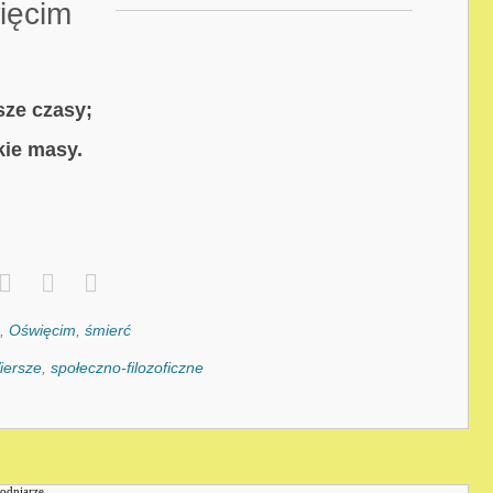
ięcim
sze czasy;
kie masy.
,
Oświęcim
,
śmierć
iersze
,
społeczno-filozoficzne