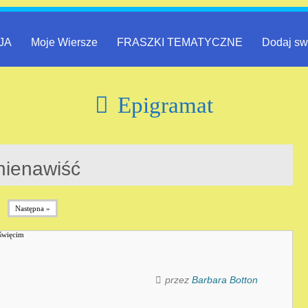
JA
Moje Wiersze
FRASZKI TEMATYCZNE
Dodaj sw
Epigramat
nienawiść
Następna »
przez
Barbara Botton