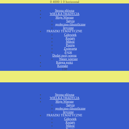
0
4000
1
0
horizontal
Strona główna
WIELKA TRADYCJA
Moje Wiersze
Satyra
społeczno-filozoficzne
liryczne
FRASZKI TEMATYCZNE
Człowiek
Kwiaty
Miłość
Poezja
Zwierzęta
Życie
Dodaj swój wiersz
Wasze wiersze
Księga gości
Kontakt
150
Strona główna
WIELKA TRADYCJA
Moje Wiersze
Satyra
społeczno-filozoficzne
liryczne
FRASZKI TEMATYCZNE
Człowiek
Kwiaty
Miłość
Poezja