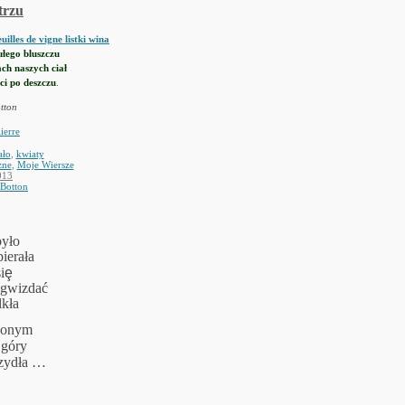
trzu
zułego bluszczu
ach naszych ciał
ci po deszczu
.
tton
ało
,
kwiaty
zne
,
Moje Wiersze
013
 Botton
było
ierała
i
ȩ
 gwizdać
lkła
lonym
 góry
rzydła …