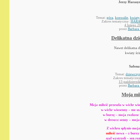
Jerzy Harasy
Temat:
góra
,
konwalie
,
kwiaty
Zakres tematyczny:
HARA
4 lutego 2
przez
Barbara
Delikatna dz
Nawet delikatna 
kwiaty ści
Safona
Temat:
dziewczy
Zakres tematyczn
13 październi
przez
Barbara
Moja mi
Moja miłośċ przeszła w wichr wi
w wichr wiosenny – me sz
w burzę – moja rozkosz 
w dreszcz senny – moja
Z wichru spłynie moj
miłośċ
nowa – z burzy s
szał wystrzeli – sen r