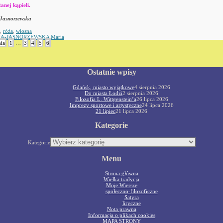
anej kąpieli.
Jasnorzewska
,
róża
,
wiosna
A-JASNORZEWSKA Maria
ia
1
…
3
4
5
6
Ostatnie wpisy
Gdańsk, miasto wyjątkowe
4 sierpnia 2026
Do miasta Łodzi
2 sierpnia 2026
Filozofia L. Wittgenstein’a
26 lipca 2026
Imprezy sportowe i artystyczne
24 lipca 2026
21 lipiec
21 lipca 2026
Kategorie
Kategorie
Menu
Strona główna
Wielka tradycja
Moje Wiersze
społeczno-filozoficzne
Satyra
liryczne
Nota prawna
Informacja o plikach cookies
MAPA STRONY