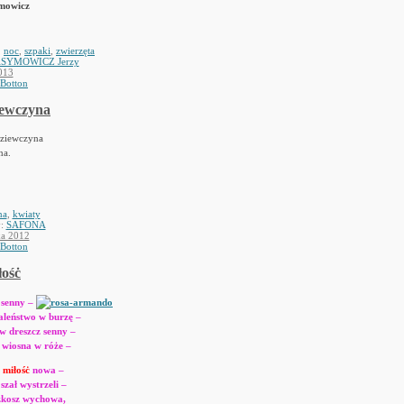
mowicz
,
noc
,
szpaki
,
zwierzęta
SYMOWICZ Jerzy
013
 Botton
iewczyna
dziewczyna
na.
na
,
kwiaty
y:
SAFONA
ka 2012
 Botton
łośċ
osenny –
aleństwo w burzę –
w dreszcz senny –
 wiosna w róże –
a
miłośċ
nowa –
zał wystrzeli –
ozkosz wychowa,