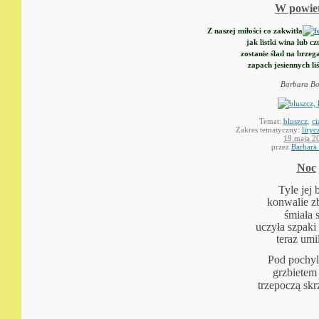
W powie
Z naszej miłości co zakwitła
jak listki wina lub c
zostanie ślad na brzeg
zapach jesiennych liś
Barbara Bo
Temat:
bluszcz
,
ci
Zakres tematyczny:
liryc
19 maja 2
przez
Barbara
Noc
Tyle jej 
konwalie zb
śmiała
s
uczyła szpaki
teraz umi
Pod pochy
grzbietem
trzepoczą sk