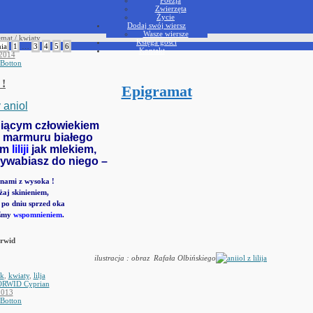
Zwierzęta
Życie
Dodaj swój wiersz
Wasze wiersze
mat / kwiaty
Księga gości
ia
1
…
3
4
5
6
Kontakt
 2014
 Botton
 !
Epigramat
śpiącym człowiekiem
z marmuru bia
ł
ego
tem
liliji
jak mlekiem,
zywabiasz do niego –
 nami z wysoka !
aj skinieniem,
 po dniu sprzed oka
eśmy
wspomnieniem
.
rwid
ilustracja : obraz Rafała Olbińskiego
ek
,
kwiaty
,
lilja
RWID Cyprian
2013
 Botton