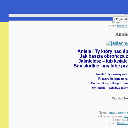
Te
« Poprzedn
18 stycznia
przez
Barbara
Aniele
Aniele ! Ty który nad 
Jak baszta obro
ń
cza 
Ja
ś
niejesz – lub kwia
Sny s
ł
odkie, sny lube pr
Aniele ! Ty czuwaj nad
Ty mary bolesne poraż
Bo biedni my, niknąc dzień
My, ludzie – zaledwo jest
Cyprian No
Temat:
Anioł
,
człowi
Zakres tematyczny:
NO
8 czerwca 
przez
Barbara