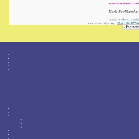
wiosna wstanie z róż
Maria Pawlikowska-
Temat:
kwiaty
,
miłośċ
Zakres tematyczny:
PAWLIKOWSK
« Poprzedn