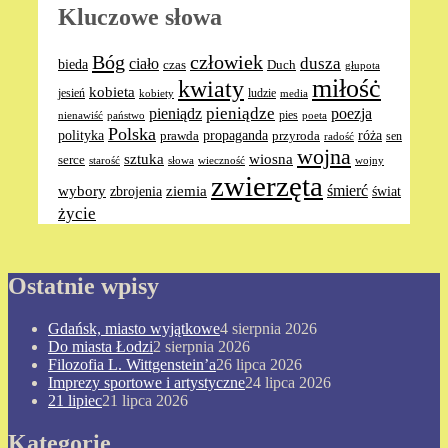
Kluczowe słowa
Bóg
człowiek
dusza
ciało
bieda
Duch
czas
głupota
miłośċ
kwiaty
kobieta
jesień
ludzie
media
kobiety
pieniądze
pieniądz
poezja
pies
nienawiść
poeta
państwo
Polska
polityka
propaganda
róża
prawda
przyroda
sen
radość
wojna
sztuka
wiosna
serce
słowa
wieczność
wojny
starość
zwierzęta
ziemia
śmierć
wybory
zbrojenia
świat
życie
Ostatnie wpisy
Gdańsk, miasto wyjątkowe
4 sierpnia 2026
Do miasta Łodzi
2 sierpnia 2026
Filozofia L. Wittgenstein’a
26 lipca 2026
Imprezy sportowe i artystyczne
24 lipca 2026
21 lipiec
21 lipca 2026
Kategorie