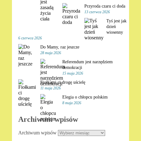
Przyroda czaru ci doda
13 czerwca 2026
Tyś jest jak
dzień
wiosenny
6 czerwca 2026
Do Mamy, raz jeszcze
28 maja 2026
Referendum jest narzędziem
demokracji
15 maja 2026
Fiołkami ci drogę uścielę
11 maja 2026
Elegia o chłopcu polskim
8 maja 2026
Archiwum wpisów
Archiwum wpisów