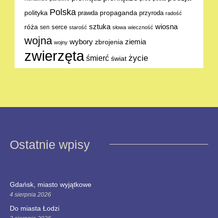
Polska
polityka
propaganda
prawda
przyroda
radość
sztuka
wiosna
róża
serce
sen
starość
słowa
wieczność
wojna
ziemia
wybory
zbrojenia
wojny
zwierzęta
życie
śmierć
świat
Ostatnie wpisy
Gdańsk, miasto wyjątkowe
4 sierpnia 2026
Do miasta Łodzi