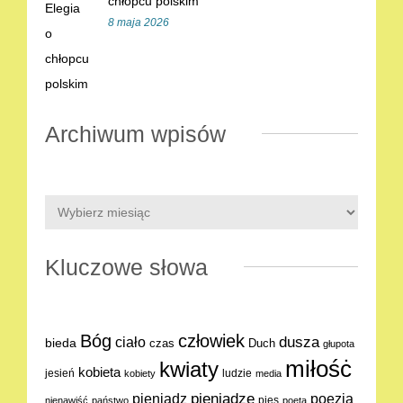
chłopcu polskim
8 maja 2026
Archiwum wpisów
Kluczowe słowa
Bóg
człowiek
dusza
ciało
bieda
Duch
czas
głupota
miłośċ
kwiaty
kobieta
jesień
ludzie
kobiety
media
pieniądze
poezja
pieniądz
pies
nienawiść
państwo
poeta