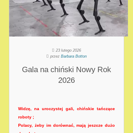
23 lutego 2026
przez
Barbara Botton
Gala na chiński Nowy Rok
2026
Widzę, na uroczystej gali, chińskie tańczące
roboty ;
Polacy, żeby im dorównać, mają jeszcze dużo