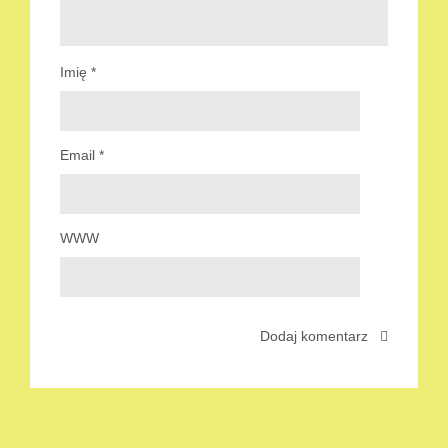
Imię
*
Email
*
WWW