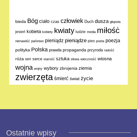
Bóg
człowiek
dusza
ciało
bieda
Duch
czas
głupota
miłośċ
kwiaty
kobieta
jesień
ludzie
kobiety
media
pieniądze
poezja
pieniądz
pies
nienawiść
państwo
poeta
Polska
polityka
propaganda
prawda
przyroda
radość
sztuka
wiosna
róża
serce
sen
starość
słowa
wieczność
wojna
ziemia
wybory
zbrojenia
wojny
zwierzęta
życie
śmierć
świat
Ostatnie wpisy