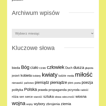
Archiwum wpisów
Kluczowe słowa
Bóg
człowiek
dusza
ciało
bieda
Duch
czas
głupota
miłośċ
kwiaty
kobieta
jesień
ludzie
kobiety
media
pieniądze
poezja
pieniądz
pies
nienawiść
państwo
poeta
Polska
polityka
propaganda
prawda
przyroda
radość
sztuka
wiosna
róża
serce
sen
starość
słowa
wieczność
wojna
ziemia
wybory
zbrojenia
wojny