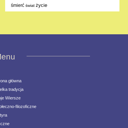
życie
śmierć
świat
enu
rona główna
elka tradycja
je Wiersze
ołeczno-filozoficzne
tyra
ryczne