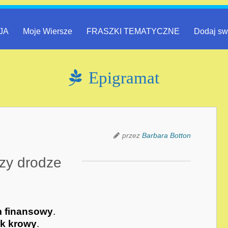
JA
Moje Wiersze
FRASZKI TEMATYCZNE
Dodaj sw
Epigramat
przez
Barbara Botton
zy drodze
m finansowy
.
ak krowy
.