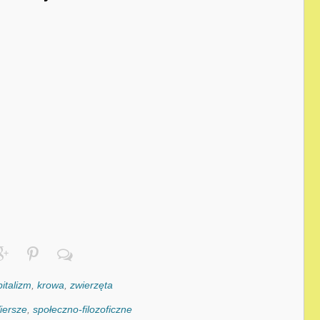
italizm
,
krowa
,
zwierzęta
iersze
,
społeczno-filozoficzne