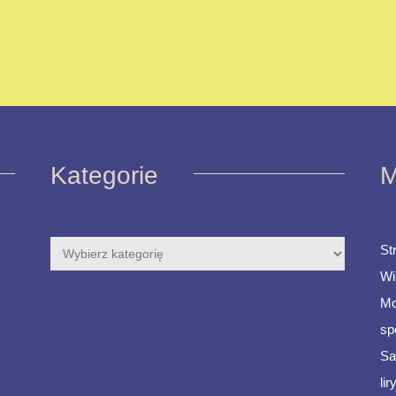
Kategorie
M
St
Wi
Mo
sp
Sa
li