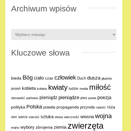
Archiwum wpisów
Kluczowe słowa
Bóg
człowiek
dusza
ciało
bieda
Duch
czas
głupota
miłośċ
kwiaty
kobieta
jesień
ludzie
kobiety
media
pieniądze
poezja
pieniądz
pies
nienawiść
państwo
poeta
Polska
polityka
propaganda
róża
prawda
przyroda
radość
wojna
sztuka
wiosna
serce
sen
starość
słowa
wieczność
zwierzęta
ziemia
wybory
zbrojenia
wojny