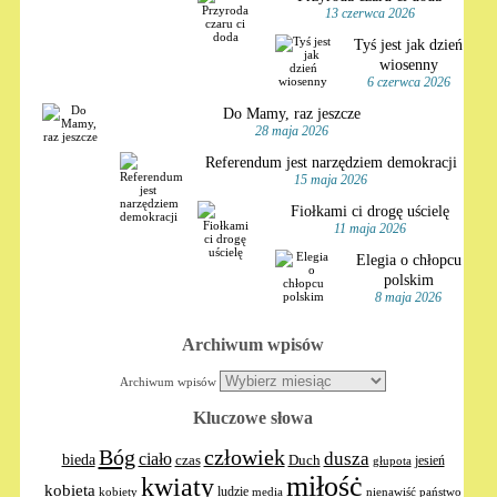
13 czerwca 2026
Tyś jest jak dzień
wiosenny
6 czerwca 2026
Do Mamy, raz jeszcze
28 maja 2026
Referendum jest narzędziem demokracji
15 maja 2026
Fiołkami ci drogę uścielę
11 maja 2026
Elegia o chłopcu
polskim
8 maja 2026
Archiwum wpisów
Archiwum wpisów
Kluczowe słowa
Bóg
człowiek
dusza
ciało
bieda
Duch
czas
jesień
głupota
miłośċ
kwiaty
kobieta
ludzie
media
nienawiść
kobiety
państwo