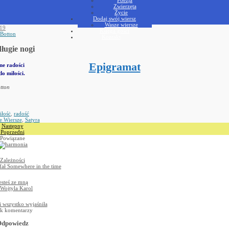
Zwierzęta
Życie
Dodaj swój wiersz
Wasze wiersze
019
Księga gości
 Botton
Kontakt
ługie nogi
Epigramat
ne radości
o miłości.
tton
iłośċ
,
radość
e Wiersze
,
Satyra
Następny
Poprzedni
Powiązane
Zależności
esteś ze mną
 wszystko wyjaśniła
k komentarzy
dpowiedz