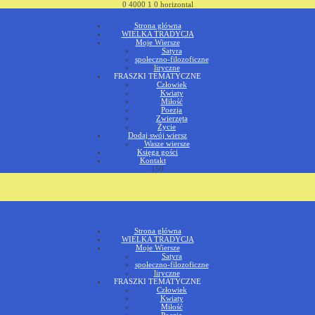
0
4000
1
0
horizontal
Strona główna
WIELKA TRADYCJA
Moje Wiersze
Satyra
społeczno-filozoficzne
liryczne
FRASZKI TEMATYCZNE
Człowiek
Kwiaty
Miłość
Poezja
Zwierzęta
Życie
Dodaj swój wiersz
Wasze wiersze
Księga gości
Kontakt
150
Strona główna
WIELKA TRADYCJA
Moje Wiersze
Satyra
społeczno-filozoficzne
liryczne
FRASZKI TEMATYCZNE
Człowiek
Kwiaty
Miłość
Poezja