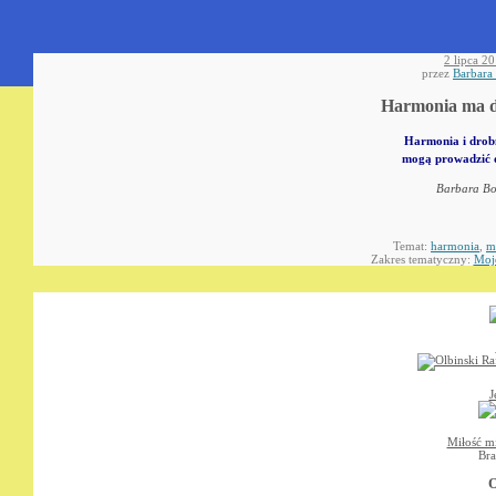
2 lipca 2
przez
Barbara
Harmonia ma d
Harmonia i drob
mogą prowadzić d
Barbara Bo
Temat:
harmonia
,
m
Zakres tematyczny:
Moj
J
Miłość mi
Bra
O