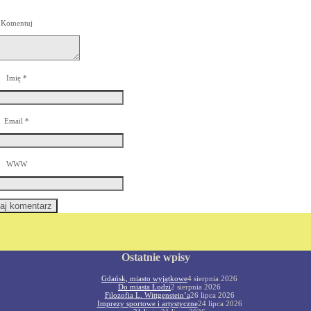
Komentuj
Imię
*
Email
*
WWW
Ostatnie wpisy
Gdańsk, miasto wyjątkowe
4 sierpnia 2026
Do miasta Łodzi
2 sierpnia 2026
Filozofia L. Wittgenstein’a
26 lipca 2026
Imprezy sportowe i artystyczne
24 lipca 2026