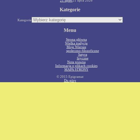
21 lipiec
21 lipca 2026
Kategorie
Kategorie
Menu
Strona główna
Wielka tradycja
Moje Wiersze
społeczno-filozoficzne
Satyra
liryczne
Nota prawna
Informacja o plikach cookies
MAPA STRONY
© 2015 Epigramat
Do góry