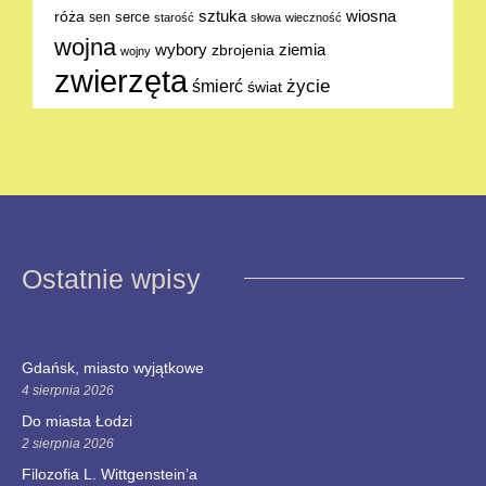
sztuka
wiosna
róża
serce
sen
starość
słowa
wieczność
wojna
ziemia
wybory
zbrojenia
wojny
zwierzęta
życie
śmierć
świat
Ostatnie wpisy
Gdańsk, miasto wyjątkowe
4 sierpnia 2026
Do miasta Łodzi
2 sierpnia 2026
Filozofia L. Wittgenstein’a