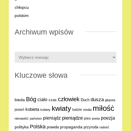
Archiwum wpisów
Kluczowe słowa
Bóg
człowiek
dusza
ciało
bieda
Duch
czas
głupota
miłośċ
kwiaty
kobieta
jesień
ludzie
kobiety
media
pieniądze
poezja
pieniądz
pies
nienawiść
państwo
poeta
Polska
polityka
propaganda
prawda
przyroda
radość