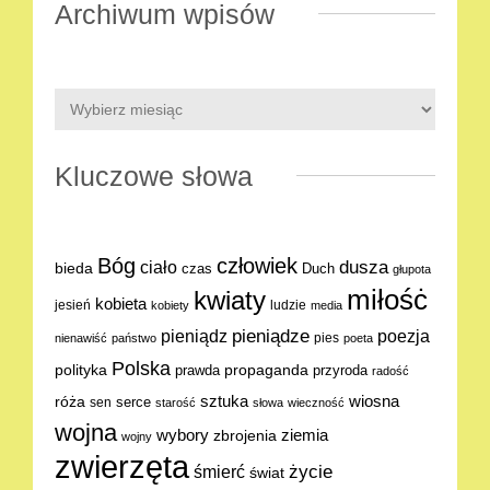
Archiwum wpisów
Kluczowe słowa
Bóg
człowiek
dusza
ciało
bieda
Duch
czas
głupota
miłośċ
kwiaty
kobieta
jesień
ludzie
kobiety
media
pieniądze
poezja
pieniądz
pies
nienawiść
państwo
poeta
Polska
polityka
propaganda
prawda
przyroda
radość
sztuka
wiosna
róża
serce
sen
starość
słowa
wieczność
wojna
ziemia
wybory
zbrojenia
wojny
zwierzęta
życie
śmierć
świat