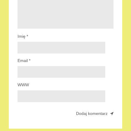
Imię
*
Email
*
WWW