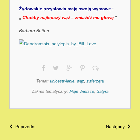
Żydowskie przysłowia mają swoją wymowę :
„
Choćby najlepszy wąż – zmiażdż mu głowę
”
Barbara Botton
Temat:
unicestwienie
,
wąż
,
zwierzęta
Zakres tematyczny:
Moje Wiersze
,
Satyra
Poprzedni
Następny