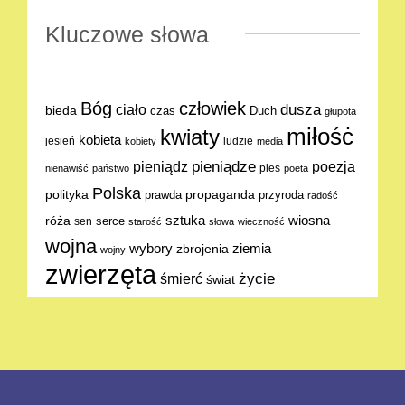
Kluczowe słowa
Bóg
człowiek
dusza
ciało
bieda
Duch
czas
głupota
miłośċ
kwiaty
kobieta
jesień
ludzie
kobiety
media
pieniądze
poezja
pieniądz
pies
nienawiść
państwo
poeta
Polska
polityka
propaganda
prawda
przyroda
radość
sztuka
wiosna
róża
serce
sen
starość
słowa
wieczność
wojna
ziemia
wybory
zbrojenia
wojny
zwierzęta
życie
śmierć
świat