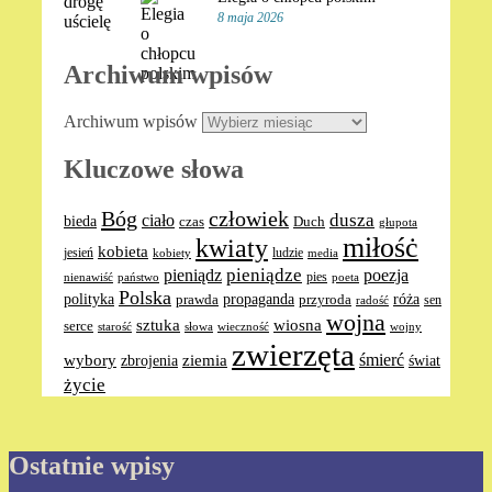
8 maja 2026
Archiwum wpisów
Archiwum wpisów
Kluczowe słowa
Bóg
człowiek
dusza
ciało
bieda
Duch
czas
głupota
miłośċ
kwiaty
kobieta
jesień
ludzie
media
kobiety
pieniądze
pieniądz
poezja
pies
nienawiść
poeta
państwo
Polska
polityka
propaganda
róża
prawda
przyroda
sen
radość
wojna
sztuka
wiosna
serce
słowa
wieczność
wojny
starość
zwierzęta
ziemia
śmierć
wybory
zbrojenia
świat
życie
Ostatnie wpisy