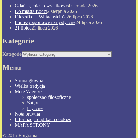
Gdańsk, miasto wyjątkowe
4 sierpnia 2026
Do miasta Łodzi
2 sierpnia 2026
Filozofia L. Wittgenstein’a
26 lipca 2026
Imprezy sportowe i artystyczne
24 lipca 2026
21 lipiec
21 lipca 2026
Kategorie
Kategorie
Menu
Strona główna
Wielka tradycja
Moje Wiersze
społeczno-filozoficzne
Satyra
liryczne
Nota prawna
Informacja o plikach cookies
MAPA STRONY
© 2015 Epigramat