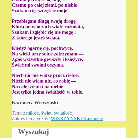
Czemu po całej ziemi, po niebie
Szukam cię, szczęście moje!
Przebiegam długą twoją drogę,
Którą mi w oczach wiatr rozmiata,
Szukam i zgłębić cię nie mogę :
Z którego jesteś świata.
Kiedyż ogarnę cię, pochwycę,
Na wieki przy sobie zatrzymam —
Zgaś wszystkie gwiazdy i księżyce,
Świeć mi swoimi oczyma.
Niech nic nie widzę prócz ciebie,
Niech nie wiem nic, co robię —
Na całej ziemi i na niebie
Jest tylko jedna światłość: w tobie.
Kazimierz Wierzyński
Temat:
miłośċ
,
świat
,
światłość
Zakres tematyczny:
WIERZYŃSKI Kazimierz
Wyszukaj