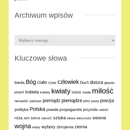
Archiwum wpisów
Kluczowe słowa
Bóg
człowiek
dusza
ciało
bieda
Duch
czas
głupota
miłośċ
kwiaty
kobieta
jesień
ludzie
kobiety
media
pieniądze
poezja
pieniądz
pies
nienawiść
państwo
poeta
Polska
polityka
propaganda
prawda
przyroda
radość
sztuka
wiosna
róża
serce
sen
starość
słowa
wieczność
wojna
ziemia
wybory
zbrojenia
wojny