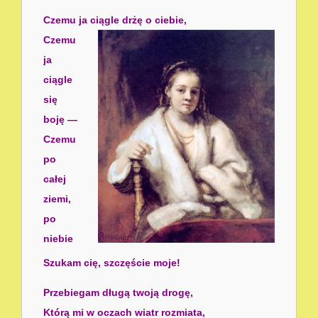
Czemu ja ciągle drżę o ciebie,
Czemu
ja
ciągle
się
boję —
Czemu
po
całej
ziemi,
po
niebie
Szukam cię, szczęście moje!
Przebiegam długą twoją drogę,
Którą mi w oczach wiatr rozmiata,