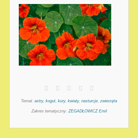
Temat:
astry
,
kogut
,
kury
,
kwiaty
,
nasturcje
,
zwierzęta
Zakres tematyczny:
ZEGADŁOWICZ Emil