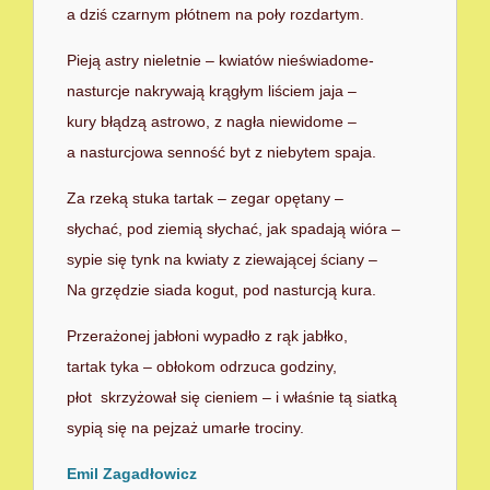
a dziś czarnym płótnem na poły rozdartym.
Pieją astry nieletnie – kwiatów nieświadome-
nasturcje nakrywają krągłym liściem jaja –
kury błądzą astrowo, z nagła niewidome –
a nasturcjowa senność byt z niebytem spaja.
Za rzeką stuka tartak – zegar opętany –
słychać, pod ziemią słychać, jak spadają wióra –
sypie się tynk na kwiaty z ziewającej ściany –
Na grzędzie siada kogut, pod nasturcją kura.
Przerażonej jabłoni wypadło z rąk jabłko,
tartak tyka – obłokom odrzuca godziny,
płot skrzyżował się cieniem – i właśnie tą siatką
sypią się na pejzaż umarłe trociny.
Emil Zagadłowicz