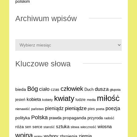
Archiwum wpisów
Kluczowe słowa
Bóg
człowiek
dusza
ciało
bieda
Duch
czas
głupota
miłośċ
kwiaty
kobieta
jesień
ludzie
kobiety
media
pieniądze
poezja
pieniądz
pies
nienawiść
państwo
poeta
Polska
polityka
propaganda
prawda
przyroda
radość
sztuka
wiosna
róża
serce
sen
starość
słowa
wieczność
wojna
ziemia
wybory
zbrojenia
wojny