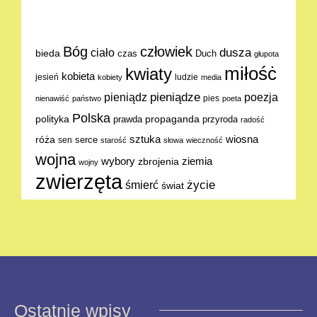
Bóg
człowiek
dusza
ciało
bieda
Duch
czas
głupota
miłośċ
kwiaty
kobieta
jesień
ludzie
kobiety
media
pieniądze
poezja
pieniądz
pies
nienawiść
państwo
poeta
Polska
polityka
propaganda
prawda
przyroda
radość
sztuka
wiosna
róża
serce
sen
starość
słowa
wieczność
wojna
ziemia
wybory
zbrojenia
wojny
zwierzęta
życie
śmierć
świat
Ostatnie wpisy