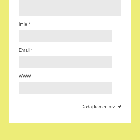
Imię
*
Email
*
WWW