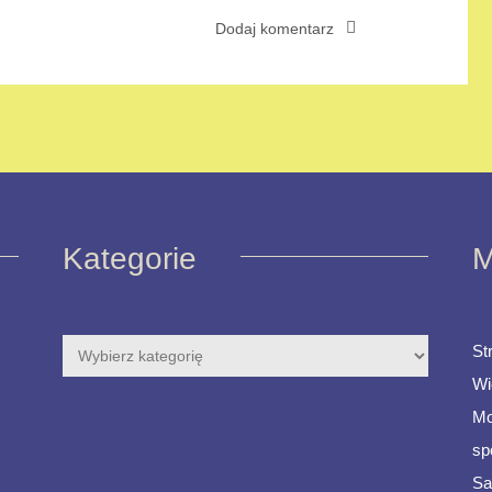
Kategorie
M
St
Wi
Mo
sp
Sa