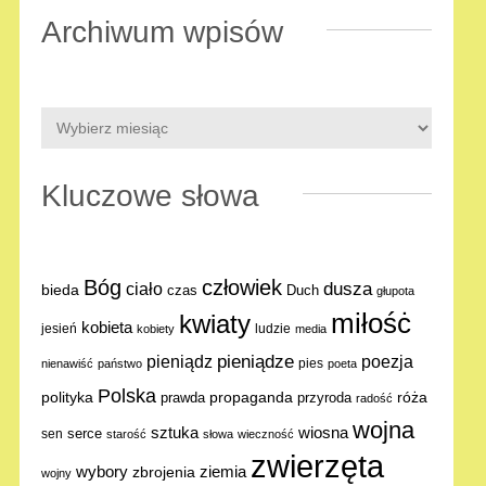
Archiwum wpisów
Kluczowe słowa
Bóg
człowiek
dusza
ciało
bieda
Duch
czas
głupota
miłośċ
kwiaty
kobieta
jesień
ludzie
kobiety
media
pieniądze
poezja
pieniądz
pies
nienawiść
państwo
poeta
Polska
polityka
propaganda
róża
prawda
przyroda
radość
wojna
sztuka
wiosna
serce
sen
starość
słowa
wieczność
zwierzęta
ziemia
wybory
zbrojenia
wojny