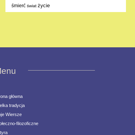
życie
śmierć
świat
enu
rona główna
elka tradycja
je Wiersze
ołeczno-filozoficzne
tyra