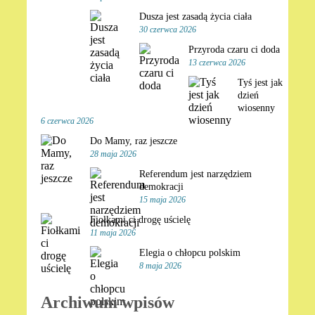
Dusza jest zasadą życia ciała
30 czerwca 2026
Przyroda czaru ci doda
13 czerwca 2026
Tyś jest jak
dzień
wiosenny
6 czerwca 2026
Do Mamy, raz jeszcze
28 maja 2026
Referendum jest narzędziem
demokracji
15 maja 2026
Fiołkami ci drogę uścielę
11 maja 2026
Elegia o chłopcu polskim
8 maja 2026
Archiwum wpisów