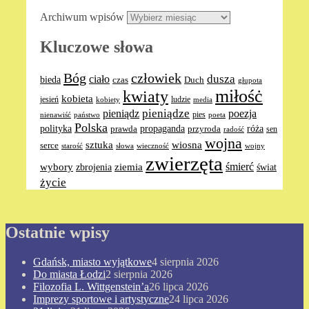
Archiwum wpisów
Kluczowe słowa
Bóg
człowiek
dusza
ciało
bieda
Duch
czas
głupota
miłośċ
kwiaty
kobieta
jesień
ludzie
media
kobiety
pieniądze
pieniądz
poezja
pies
nienawiść
poeta
państwo
Polska
polityka
propaganda
róża
prawda
przyroda
sen
radość
wojna
sztuka
wiosna
serce
słowa
wieczność
wojny
starość
zwierzęta
ziemia
śmierć
wybory
zbrojenia
świat
życie
Ostatnie wpisy
Gdańsk, miasto wyjątkowe
4 sierpnia 2026
Do miasta Łodzi
2 sierpnia 2026
Filozofia L. Wittgenstein’a
26 lipca 2026
Imprezy sportowe i artystyczne
24 lipca 2026