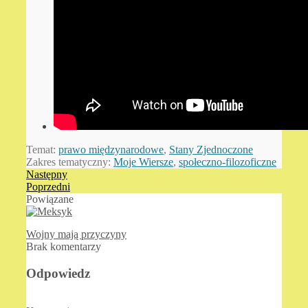
Temat:
prawo międzynarodowe
,
Stany Zjednoczone
Zakres tematyczny:
Moje Wiersze
,
społeczno-filozoficzne
Następny
Poprzedni
Powiązane
Wojny mają przyczyny
Brak komentarzy
Odpowiedz