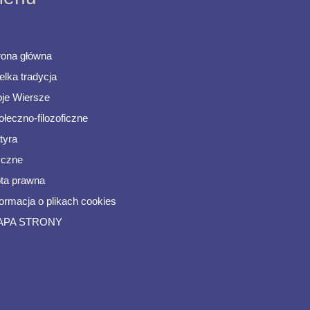
rona główna
elka tradycja
je Wiersze
ołeczno-filozoficzne
tyra
ryczne
ta prawna
formacja o plikach cookies
APA STRONY