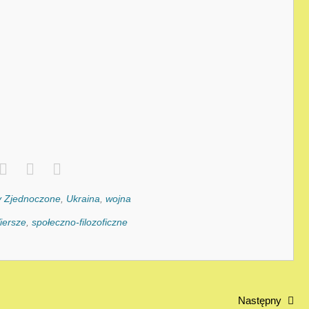
y Zjednoczone
,
Ukraina
,
wojna
iersze
,
społeczno-filozoficzne
Następny