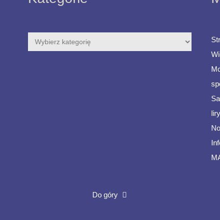
St
Wi
Mo
sp
Sa
li
No
In
M
Do góry