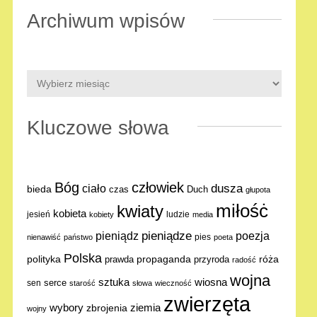
Archiwum wpisów
Kluczowe słowa
Bóg
człowiek
dusza
ciało
bieda
Duch
czas
głupota
miłośċ
kwiaty
kobieta
jesień
ludzie
kobiety
media
pieniądze
poezja
pieniądz
pies
nienawiść
państwo
poeta
Polska
polityka
propaganda
róża
prawda
przyroda
radość
wojna
sztuka
wiosna
serce
sen
starość
słowa
wieczność
zwierzęta
ziemia
wybory
zbrojenia
wojny