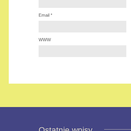
Email
*
WWW
Ostatnie wpisy