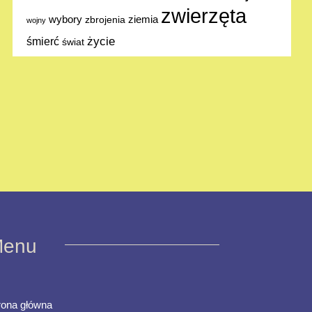
zwierzęta
ziemia
wybory
zbrojenia
wojny
życie
śmierć
świat
enu
rona główna