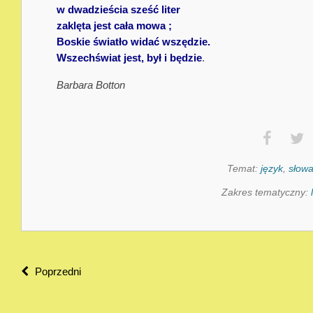
w dwadzieścia sześć liter
zaklęta jest cała mowa ;
Boskie światło widać wszędzie.
Wszechświat jest, był i będzie
.
Barbara Botton
Temat:
język
,
słow
Zakres tematyczny:
Poprzedni