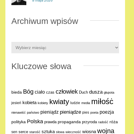
8 maja 2026
Archiwum wpisów
Kluczowe słowa
Bóg
człowiek
dusza
ciało
bieda
Duch
czas
głupota
miłośċ
kwiaty
kobieta
jesień
ludzie
kobiety
media
pieniądze
poezja
pieniądz
pies
nienawiść
państwo
poeta
Polska
polityka
propaganda
róża
prawda
przyroda
radość
wojna
sztuka
wiosna
serce
sen
starość
słowa
wieczność