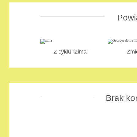
Powi
Z cyklu “Zima”
Zmi
Brak ko