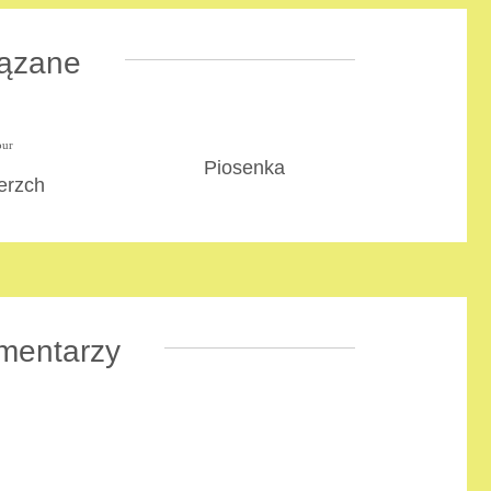
ązane
Piosenka
erzch
mentarzy