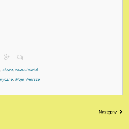
a
,
słowo
,
wszechświat
liryczne
,
Moje Wiersze
Następny