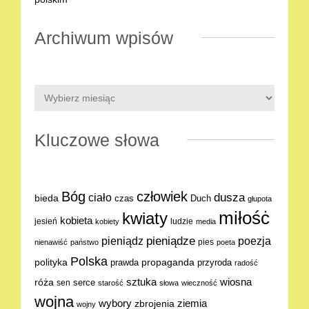
Archiwum wpisów
Kluczowe słowa
Bóg
człowiek
dusza
ciało
bieda
Duch
czas
głupota
miłośċ
kwiaty
kobieta
jesień
ludzie
kobiety
media
pieniądze
poezja
pieniądz
pies
nienawiść
państwo
poeta
Polska
polityka
propaganda
prawda
przyroda
radość
sztuka
wiosna
róża
serce
sen
starość
słowa
wieczność
wojna
ziemia
wybory
zbrojenia
wojny