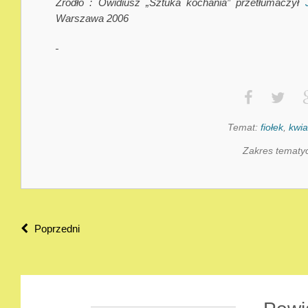
Źródło : Owidiusz „Sztuka kochania” przetłumaczył
Warszawa 2006
Temat:
fiołek
,
kwia
Zakres tematy
Poprzedni