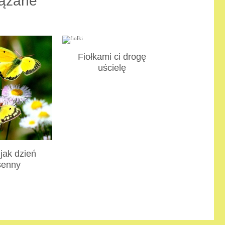
ązane
Fiołkami ci drogę
uścielę
 jak dzień
senny