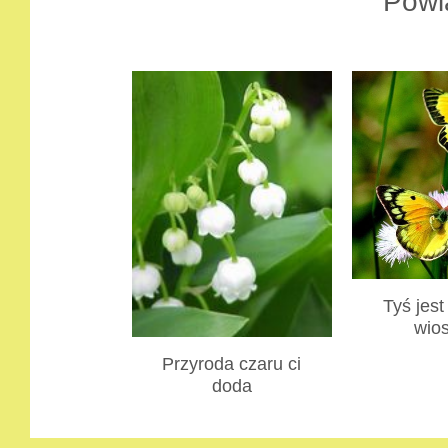
Powi
Tyś jest
wio
Przyroda czaru ci
doda