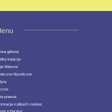
enu
rona główna
elka tradycja
je Wiersze
ołeczno-filozoficzne
tyra
ryczne
ta prawna
formacja o plikach cookies
APA STRONY