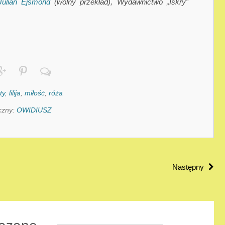
Julian Ejsmond
(wolny przekład), Wydawnictwo „Iskry”
ty
,
lilija
,
miłośċ
,
róża
czny:
OWIDIUSZ
Następny