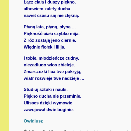
Łącz ciała i duszy piękno,
albowiem zalety ducha
nawet czasu się nie zlękną.
Płyną lata, płyną, płyną …
Piękność ciała szybko mija.
Z róż zostają jeno ciernie.
Więdnie fiołek i lilija.
I tobie, młodzieńcze cudny,
niezadługo włos zbieleje.
Zmarszczki lica twe pokryją,
wiatr rozwieje twe nadzieje …
Studiuj sztuki i nauki.
Piękno ducha nie przeminie.
Ulisses dzięki wymowie
zawojował dwie boginie.
Owidiusz