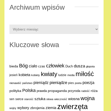
Archiwum wpisów
Kluczowe słowa
Bóg
człowiek
dusza
ciało
bieda
Duch
czas
głupota
miłośċ
kwiaty
kobieta
jesień
ludzie
kobiety
media
pieniądze
poezja
pieniądz
pies
nienawiść
państwo
poeta
Polska
polityka
propaganda
róża
prawda
przyroda
radość
wojna
sztuka
wiosna
serce
sen
starość
słowa
wieczność
zwierzęta
ziemia
wybory
zbrojenia
wojny