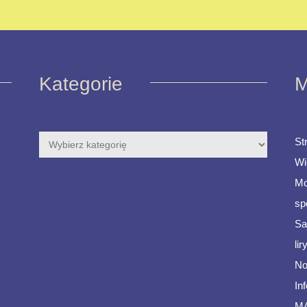
Kategorie
M
St
Wi
Mo
sp
Sa
li
No
In
M