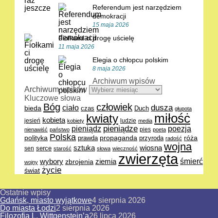
Referendum jest narzędziem
demokracji
15 maja 2026
Fiołkami ci drogę uścielę
11 maja 2026
Elegia o chłopcu polskim
8 maja 2026
Archiwum wpisów
Archiwum wpisów
Kluczowe słowa
Bóg
człowiek
dusza
ciało
bieda
Duch
czas
głupota
miłośċ
kwiaty
kobieta
jesień
ludzie
kobiety
media
pieniądze
poezja
pieniądz
pies
nienawiść
państwo
poeta
Polska
polityka
propaganda
róża
prawda
przyroda
radość
wojna
sztuka
wiosna
serce
sen
starość
słowa
wieczność
zwierzęta
śmierć
ziemia
wybory
zbrojenia
wojny
życie
świat
Ostatnie wpisy
Gdańsk, miasto wyjątkowe
4 sierpnia 2026
Do miasta Łodzi
2 sierpnia 2026
Filozofia L. Wittgenstein’a
26 lipca 2026