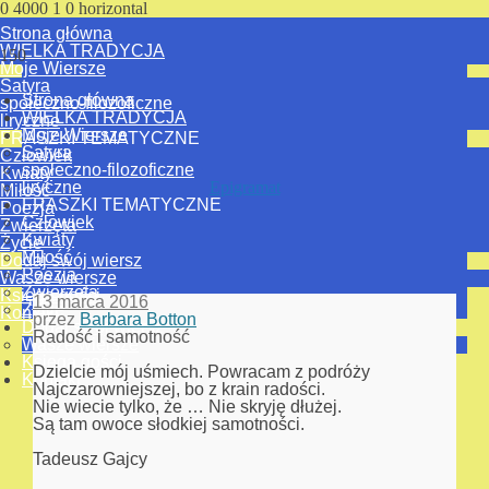
0
4000
1
0
horizontal
Strona główna
WIELKA TRADYCJA
150
Moje Wiersze
Satyra
Strona główna
społeczno-filozoficzne
WIELKA TRADYCJA
liryczne
Moje Wiersze
FRASZKI TEMATYCZNE
Satyra
Człowiek
społeczno-filozoficzne
Kwiaty
liryczne
Epigramat
Miłość
FRASZKI TEMATYCZNE
Poezja
Człowiek
Zwierzęta
Kwiaty
Życie
Miłość
Dodaj swój wiersz
Poezja
Wasze wiersze
Zwierzęta
Księga gości
13 marca 2016
Życie
Kontakt
przez
Barbara Botton
Dodaj swój wiersz
Radość i samotność
Wasze wiersze
Księga gości
Dzielcie mój uśmiech. Powracam z podróży
Kontakt
Najczarowniejszej, bo z krain radości.
Nie wiecie tylko, że … Nie skryję dłużej.
Są tam owoce słodkiej samotności.
Tadeusz Gajcy