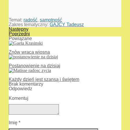
Temat:
radość
,
samotność
Zakres tematyczny:
GAJCY Tadeusz
Następny
Poprzedni
Powiązane
Znów wraca wiosna
Postanowienie na dzisiaj
Każdy dzień jest szansą i świętem
Brak komentarzy
Odpowiedz
Komentuj
Imię
*