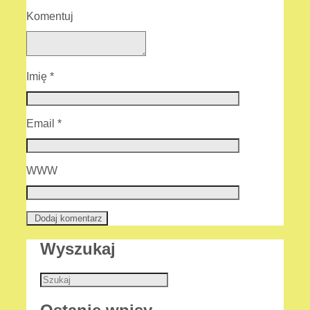
Komentuj
Imię
*
Email
*
WWW
Wyszukaj