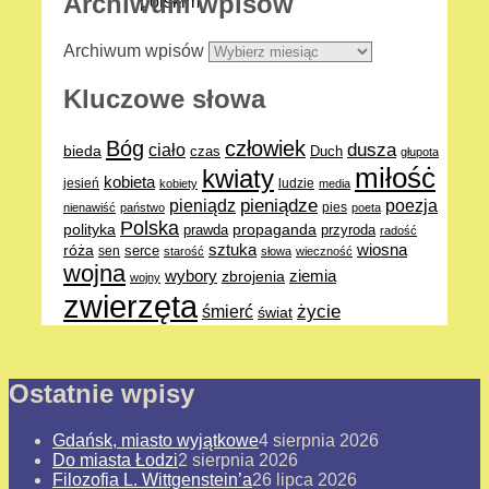
Archiwum wpisów
Archiwum wpisów
Kluczowe słowa
Bóg
człowiek
dusza
ciało
bieda
Duch
czas
głupota
miłośċ
kwiaty
kobieta
jesień
ludzie
kobiety
media
pieniądze
poezja
pieniądz
pies
nienawiść
państwo
poeta
Polska
polityka
propaganda
prawda
przyroda
radość
sztuka
wiosna
róża
serce
sen
starość
słowa
wieczność
wojna
ziemia
wybory
zbrojenia
wojny
zwierzęta
życie
śmierć
świat
Ostatnie wpisy
Gdańsk, miasto wyjątkowe
4 sierpnia 2026
Do miasta Łodzi
2 sierpnia 2026
Filozofia L. Wittgenstein’a
26 lipca 2026