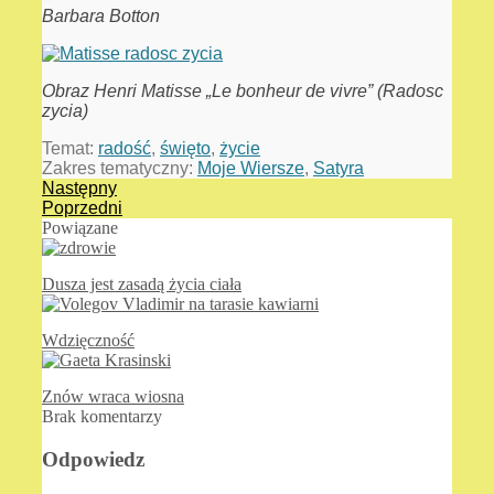
Barbara Botton
Obraz Henri Matisse „Le bonheur de vivre” (Radosc
zycia)
Temat:
radość
,
święto
,
życie
Zakres tematyczny:
Moje Wiersze
,
Satyra
Następny
Poprzedni
Powiązane
Dusza jest zasadą życia ciała
Wdzięczność
Znów wraca wiosna
Brak komentarzy
Odpowiedz