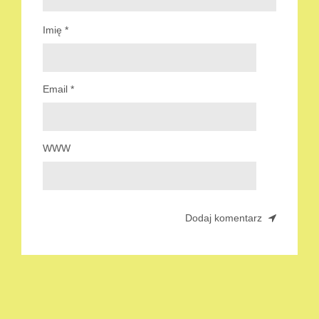
Imię
*
Email
*
WWW