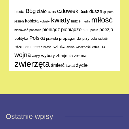
Bóg
człowiek
dusza
ciało
bieda
Duch
czas
głupota
miłośċ
kwiaty
kobieta
jesień
ludzie
kobiety
media
pieniądze
poezja
pieniądz
pies
nienawiść
państwo
poeta
Polska
polityka
propaganda
prawda
przyroda
radość
sztuka
wiosna
róża
serce
sen
starość
słowa
wieczność
wojna
ziemia
wybory
zbrojenia
wojny
zwierzęta
życie
śmierć
świat
Ostatnie wpisy