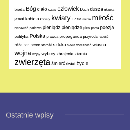
Bóg
człowiek
dusza
ciało
bieda
Duch
czas
głupota
miłośċ
kwiaty
kobieta
jesień
ludzie
kobiety
media
pieniądze
poezja
pieniądz
pies
nienawiść
państwo
poeta
Polska
polityka
propaganda
prawda
przyroda
radość
sztuka
wiosna
róża
serce
sen
starość
słowa
wieczność
wojna
ziemia
wybory
zbrojenia
wojny
zwierzęta
życie
śmierć
świat
Ostatnie wpisy