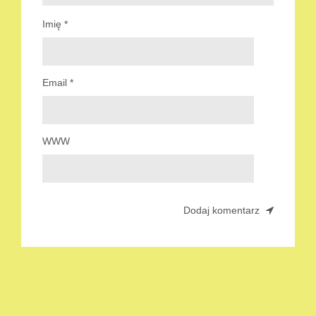
Imię
*
Email
*
WWW