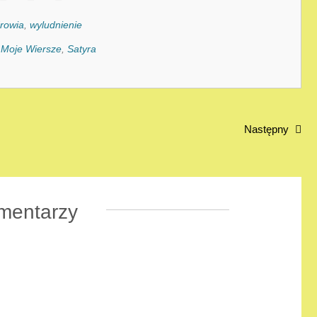
drowia
,
wyludnienie
:
Moje Wiersze
,
Satyra
Następny
mentarzy