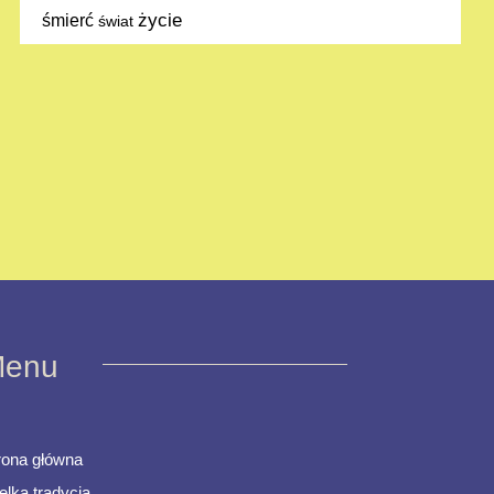
życie
śmierć
świat
enu
rona główna
elka tradycja