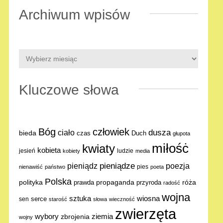
Archiwum wpisów
Kluczowe słowa
Bóg
człowiek
dusza
ciało
bieda
Duch
czas
głupota
miłośċ
kwiaty
kobieta
jesień
ludzie
kobiety
media
pieniądze
poezja
pieniądz
pies
nienawiść
państwo
poeta
Polska
polityka
propaganda
róża
prawda
przyroda
radość
wojna
sztuka
wiosna
serce
sen
starość
słowa
wieczność
zwierzęta
ziemia
wybory
zbrojenia
wojny