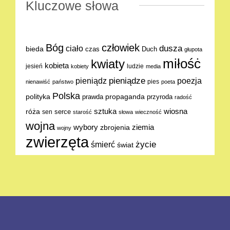
Kluczowe słowa
Bóg
człowiek
dusza
ciało
bieda
Duch
czas
głupota
miłośċ
kwiaty
kobieta
jesień
ludzie
kobiety
media
pieniądze
poezja
pieniądz
pies
nienawiść
państwo
poeta
Polska
polityka
propaganda
prawda
przyroda
radość
sztuka
wiosna
róża
serce
sen
starość
słowa
wieczność
wojna
ziemia
wybory
zbrojenia
wojny
zwierzęta
życie
śmierć
świat