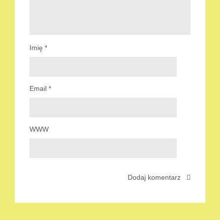
Imię
*
Email
*
WWW