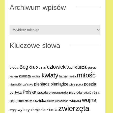
Archiwum wpisów
Kluczowe słowa
Bóg
człowiek
dusza
ciało
bieda
Duch
czas
głupota
miłośċ
kwiaty
kobieta
jesień
ludzie
kobiety
media
pieniądze
poezja
pieniądz
pies
nienawiść
państwo
poeta
Polska
polityka
propaganda
róża
prawda
przyroda
radość
wojna
sztuka
wiosna
serce
sen
starość
słowa
wieczność
zwierzęta
ziemia
wybory
zbrojenia
wojny