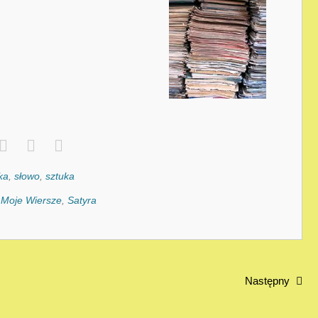
ka
,
słowo
,
sztuka
:
Moje Wiersze
,
Satyra
Następny