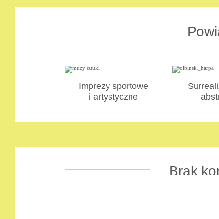
Powi
Imprezy sportowe
Surreali
i artystyczne
abst
Brak ko