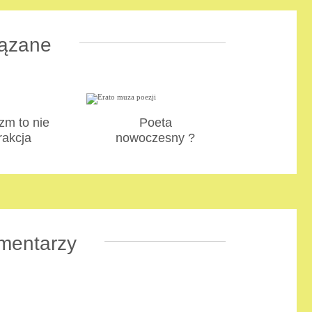
ązane
zm to nie
Poeta
rakcja
nowoczesny ?
mentarzy