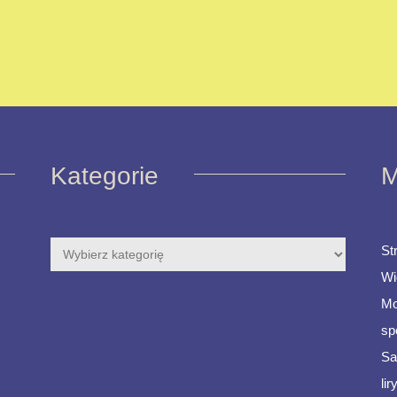
Kategorie
M
St
Wi
Mo
sp
Sa
li