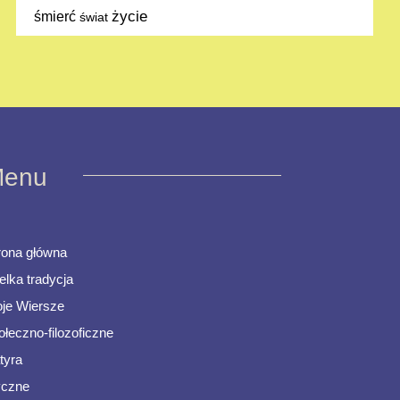
życie
śmierć
świat
enu
rona główna
elka tradycja
je Wiersze
ołeczno-filozoficzne
tyra
ryczne