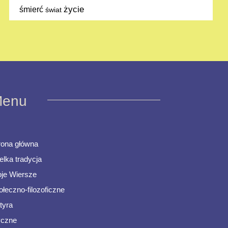
życie
śmierć
świat
enu
rona główna
elka tradycja
je Wiersze
ołeczno-filozoficzne
tyra
ryczne