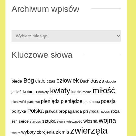
Archiwum wpisów
Kluczowe słowa
Bóg
człowiek
dusza
ciało
bieda
Duch
czas
głupota
miłośċ
kwiaty
kobieta
jesień
ludzie
kobiety
media
pieniądze
poezja
pieniądz
pies
nienawiść
państwo
poeta
Polska
polityka
propaganda
róża
prawda
przyroda
radość
wojna
sztuka
wiosna
serce
sen
starość
słowa
wieczność
zwierzęta
ziemia
wybory
zbrojenia
wojny