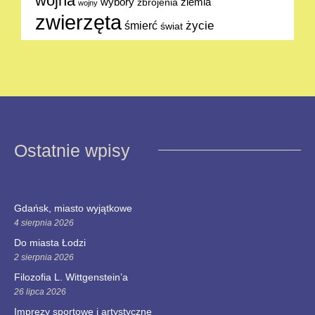
wojna
ziemia
wybory
zbrojenia
wojny
zwierzęta
życie
śmierć
świat
Ostatnie wpisy
Gdańsk, miasto wyjątkowe
4 sierpnia 2026
Do miasta Łodzi
2 sierpnia 2026
Filozofia L. Wittgenstein’a
26 lipca 2026
Imprezy sportowe i artystyczne