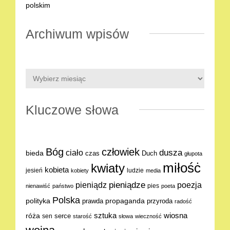
Archiwum wpisów
Kluczowe słowa
Bóg
człowiek
dusza
ciało
bieda
Duch
czas
głupota
miłośċ
kwiaty
kobieta
jesień
ludzie
kobiety
media
pieniądze
poezja
pieniądz
pies
nienawiść
państwo
poeta
Polska
polityka
propaganda
prawda
przyroda
radość
sztuka
wiosna
róża
serce
sen
starość
słowa
wieczność