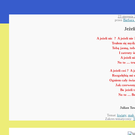
23 sierpnia
przez
Barbara
Jeżel
A jeżeli nic ? A jeżeli nie 
Trułem się myśl
Tobą jasną, tob
I zatruty śn
A jeżeli ni
No to … tr
A jeżeli coś ? A j
Rozgołębią mi s
Ogniem cały świa
Jak czerwon
Bo jeżeli t
No to … Bo
Julian Tu
Temat:
kwiaty
,
mak
Zakres tematyczny:
T