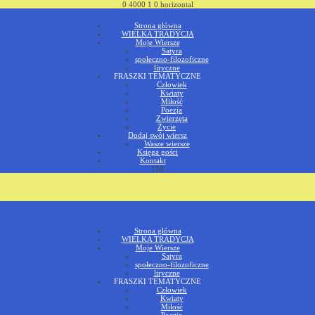
0
4000
1
0
horizontal
Strona główna
WIELKA TRADYCJA
Moje Wiersze
Satyra
społeczno-filozoficzne
liryczne
FRASZKI TEMATYCZNE
Człowiek
Kwiaty
Miłość
Poezja
Zwierzęta
Życie
Dodaj swój wiersz
Wasze wiersze
Księga gości
Kontakt
150
Strona główna
WIELKA TRADYCJA
Moje Wiersze
Satyra
społeczno-filozoficzne
liryczne
FRASZKI TEMATYCZNE
Człowiek
Kwiaty
Miłość
Poezja