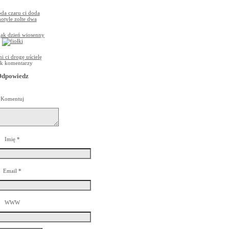
da czaru ci doda
 jak dzień wiosenny
i ci drogę uścielę
k komentarzy
dpowiedz
Komentuj
Imię
*
Email
*
WWW