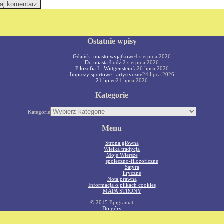
Ostatnie wpisy
Gdańsk, miasto wyjątkowe
4 sierpnia 2026
Do miasta Łodzi
2 sierpnia 2026
Filozofia L. Wittgenstein’a
26 lipca 2026
Imprezy sportowe i artystyczne
24 lipca 2026
21 lipiec
21 lipca 2026
Kategorie
Kategorie
Menu
Strona główna
Wielka tradycja
Moje Wiersze
społeczno-filozoficzne
Satyra
liryczne
Nota prawna
Informacja o plikach cookies
MAPA STRONY
© 2015 Epigramat
Do góry