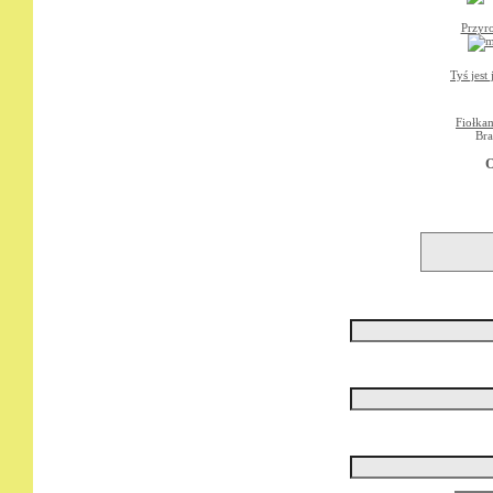
Przyro
Tyś jest
Fiołkam
Bra
O