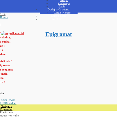
Zwierzęta
Życie
Dodaj swój wiersz
Wasze wiersze
 2014
Księga gości
 Botton
Kontakt
i
Epigramat
?
ą złudną,
ą cudną,
ie :
e ?
udno.
eżeli tak ?
ię zorze,
t rozgorze
y mak,
ak,
że !
wim
,
ogień
,
świat
UWIM Julian
Następny
Poprzedni
Powiązane