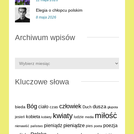
11 maja 2026
Elegia o chłopcu polskim
8 maja 2026
Archiwum wpisów
Kluczowe słowa
Bóg
człowiek
dusza
ciało
bieda
Duch
czas
głupota
miłośċ
kwiaty
kobieta
jesień
ludzie
kobiety
media
pieniądze
poezja
pieniądz
pies
nienawiść
państwo
poeta