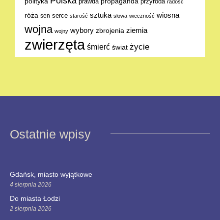
Polska
polityka
propaganda
prawda
przyroda
radość
sztuka
wiosna
róża
serce
sen
starość
słowa
wieczność
wojna
ziemia
wybory
zbrojenia
wojny
zwierzęta
życie
śmierć
świat
Ostatnie wpisy
Gdańsk, miasto wyjątkowe
4 sierpnia 2026
Do miasta Łodzi
2 sierpnia 2026