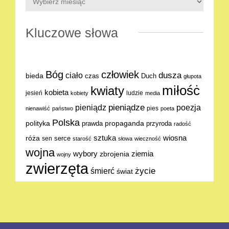
Kluczowe słowa
Bóg
człowiek
dusza
ciało
bieda
Duch
czas
głupota
miłośċ
kwiaty
kobieta
jesień
ludzie
kobiety
media
pieniądze
poezja
pieniądz
pies
nienawiść
państwo
poeta
Polska
polityka
propaganda
prawda
przyroda
radość
sztuka
wiosna
róża
serce
sen
starość
słowa
wieczność
wojna
ziemia
wybory
zbrojenia
wojny
zwierzęta
życie
śmierć
świat