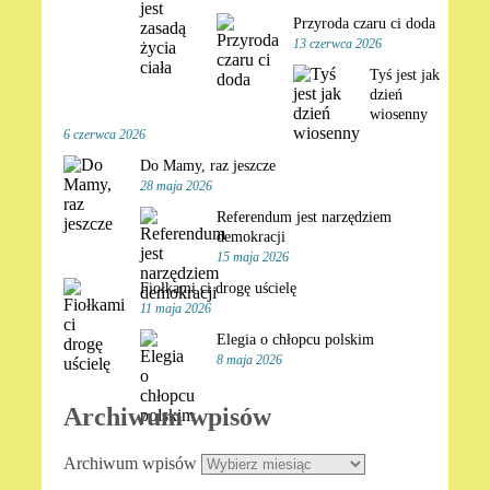
Przyroda czaru ci doda
13 czerwca 2026
Tyś jest jak
dzień
wiosenny
6 czerwca 2026
Do Mamy, raz jeszcze
28 maja 2026
Referendum jest narzędziem
demokracji
15 maja 2026
Fiołkami ci drogę uścielę
11 maja 2026
Elegia o chłopcu polskim
8 maja 2026
Archiwum wpisów
Archiwum wpisów