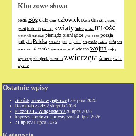
Kluczowe słowa
Bóg
człowiek
dusza
ciało
bieda
Duch
czas
głupota
miłośċ
kwiaty
kobieta
jesień
ludzie
media
kobiety
pieniądze
pieniądz
poezja
pies
nienawiść
poeta
państwo
Polska
polityka
propaganda
róża
prawda
przyroda
sen
radość
wojna
sztuka
wiosna
serce
słowa
wieczność
wojny
starość
zwierzęta
ziemia
śmierć
wybory
zbrojenia
świat
życie
Ostatnie wpisy
Gdańsk, miasto wyjątkowe
4 sierpnia 2026
Do miasta Łodzi
2 sierpnia 2026
Filozofia L. Wittgenstein’a
26 lipca 2026
Imprezy sportowe i artystyczne
24 lipca 2026
21 lipiec
21 lipca 2026
Kategorie