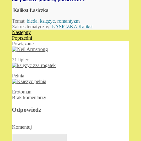
Kalikst
Ł
asiczka
Temat:
bieda
,
księżyc
,
romantyzm
Zakres tematyczny:
ŁASICZKA Kalikst
Następny
Poprzedni
Powiązane
21 lipiec
Pełnia
Erotoman
Brak komentarzy
Odpowiedz
Komentuj