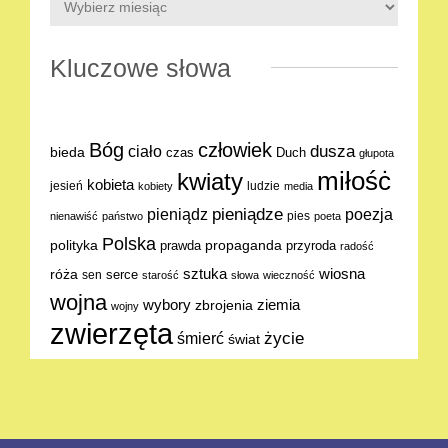
Kluczowe słowa
Bóg
człowiek
dusza
ciało
bieda
Duch
czas
głupota
miłośċ
kwiaty
kobieta
jesień
ludzie
kobiety
media
pieniądze
poezja
pieniądz
pies
nienawiść
państwo
poeta
Polska
polityka
propaganda
prawda
przyroda
radość
sztuka
wiosna
róża
serce
sen
starość
słowa
wieczność
wojna
ziemia
wybory
zbrojenia
wojny
zwierzęta
życie
śmierć
świat