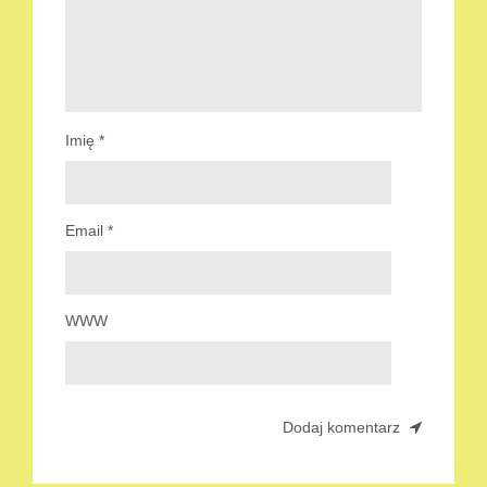
Imię
*
Email
*
WWW