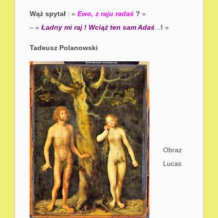
Wąż spytał
: «
Ewo, z raju radaś
?
»
– «
Ładny mi raj ! Wciąż ten sam Adaś
..
!
»
Tadeusz Polanowski
Obraz
Lucas