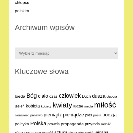
Archiwum wpisów
Kluczowe słowa
Bóg
człowiek
dusza
ciało
bieda
Duch
czas
głupota
miłośċ
kwiaty
kobieta
jesień
ludzie
kobiety
media
pieniądze
poezja
pieniądz
pies
nienawiść
państwo
poeta
Polska
polityka
propaganda
prawda
przyroda
radość
sztuka
wiosna
róża
serce
sen
starość
słowa
wieczność