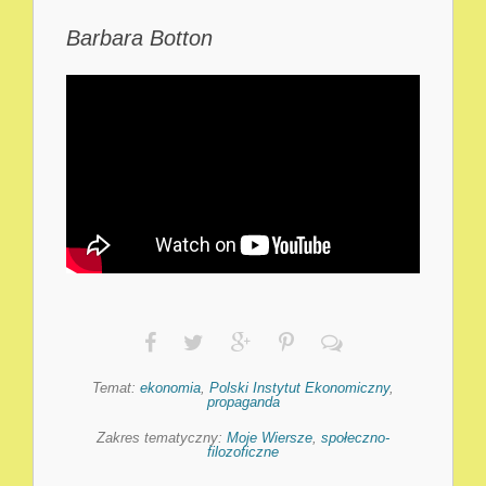
Barbara Botton
Temat:
ekonomia
,
Polski Instytut Ekonomiczny
,
propaganda
Zakres tematyczny:
Moje Wiersze
,
społeczno-
filozoficzne