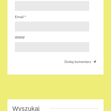
Email
*
WWW
Wyszukaj