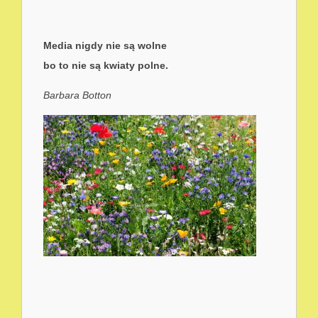
Media nigdy nie s
ą
wolne
bo to nie s
ą
kwiaty polne.
Barbara Botton