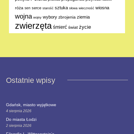
sztuka
wiosna
róża
serce
sen
starość
słowa
wieczność
wojna
ziemia
wybory
zbrojenia
wojny
zwierzęta
życie
śmierć
świat
Ostatnie wpisy
Gdańsk, miasto wyjątkowe
4 sierpnia 2026
Do miasta Łodzi
2 sierpnia 2026