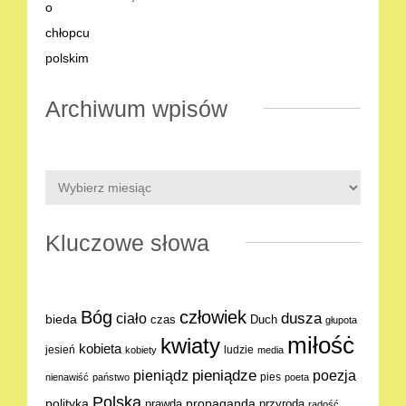
Archiwum wpisów
Kluczowe słowa
Bóg
człowiek
dusza
ciało
bieda
Duch
czas
głupota
miłośċ
kwiaty
kobieta
jesień
ludzie
kobiety
media
pieniądze
poezja
pieniądz
pies
nienawiść
państwo
poeta
Polska
polityka
propaganda
prawda
przyroda
radość