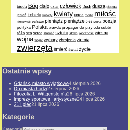
Bóg
człowiek
dusza
ciało
bieda
Duch
czas
głupota
miłośċ
kwiaty
kobieta
jesień
ludzie
kobiety
media
pieniądze
poezja
pieniądz
pies
nienawiść
państwo
poeta
Polska
polityka
propaganda
prawda
przyroda
radość
sztuka
wiosna
róża
serce
sen
starość
słowa
wieczność
wojna
ziemia
wybory
zbrojenia
wojny
zwierzęta
życie
śmierć
świat
Ostatnie wpisy
Gdańsk, miasto wyjątkowe
4 sierpnia 2026
Do miasta Łodzi
2 sierpnia 2026
Filozofia L. Wittgenstein’a
26 lipca 2026
Imprezy sportowe i artystyczne
24 lipca 2026
21 lipiec
21 lipca 2026
Kategorie
Kategorie