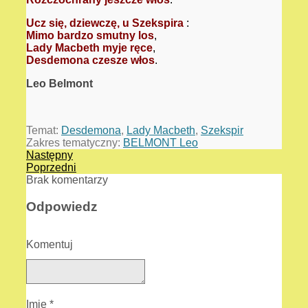
Ucz się, dziewczę, u Szekspira
:
Mimo bardzo smutny los
,
Lady Macbeth myje ręce
,
Desdemona czesze włos
.
Leo Belmont
Temat:
Desdemona
,
Lady Macbeth
,
Szekspir
Zakres tematyczny:
BELMONT Leo
Następny
Poprzedni
Brak komentarzy
Odpowiedz
Komentuj
Imię
*