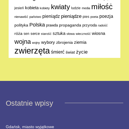
miłośċ
kwiaty
kobieta
jesień
ludzie
kobiety
media
pieniądze
poezja
pieniądz
pies
nienawiść
państwo
poeta
Polska
polityka
propaganda
prawda
przyroda
radość
sztuka
wiosna
róża
serce
sen
starość
słowa
wieczność
wojna
ziemia
wybory
zbrojenia
wojny
zwierzęta
życie
śmierć
świat
Ostatnie wpisy
Gdańsk, miasto wyjątkowe