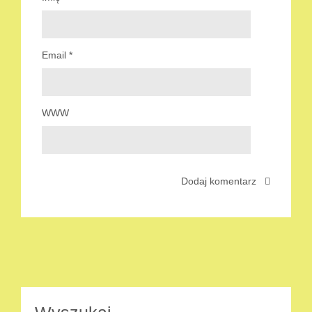
Email
*
WWW