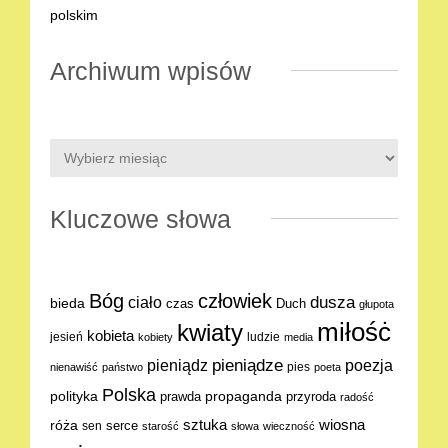
Archiwum wpisów
Kluczowe słowa
Bóg
człowiek
dusza
ciało
bieda
Duch
czas
głupota
miłośċ
kwiaty
kobieta
jesień
ludzie
kobiety
media
pieniądze
poezja
pieniądz
pies
nienawiść
państwo
poeta
Polska
polityka
propaganda
prawda
przyroda
radość
sztuka
wiosna
róża
serce
sen
starość
słowa
wieczność