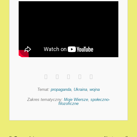
Temat:
propaganda
,
Ukraina
,
wojna
Zakres tematyczny:
Moje Wiersze
,
społeczno-
filozoficzne