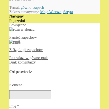
Temat:
gówno
,
zapach
Zakres tematyczny:
Moje Wiersze
,
Satyra
Następny
Poprzedni
Powiązane
Pamięć zapachów
Z fizjologii zapachów
Raz wlazł w gówno ptak
Brak komentarzy
Odpowiedz
Komentuj
Imię
*