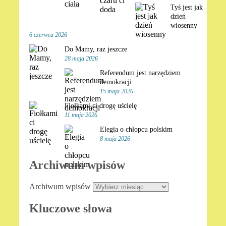
Tyś jest jak
dzień
wiosenny
6 czerwca 2026
Do Mamy, raz jeszcze
28 maja 2026
Referendum jest narzędziem
demokracji
15 maja 2026
Fiołkami ci drogę uścielę
11 maja 2026
Elegia o chłopcu polskim
8 maja 2026
Archiwum wpisów
Archiwum wpisów
Kluczowe słowa