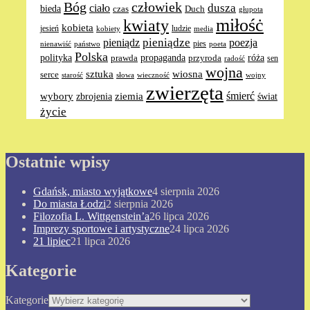
Bóg
człowiek
dusza
ciało
bieda
Duch
czas
głupota
miłośċ
kwiaty
kobieta
jesień
ludzie
media
kobiety
pieniądze
pieniądz
poezja
pies
nienawiść
poeta
państwo
Polska
polityka
propaganda
róża
prawda
przyroda
sen
radość
wojna
sztuka
wiosna
serce
słowa
wieczność
wojny
starość
zwierzęta
ziemia
śmierć
wybory
zbrojenia
świat
życie
Ostatnie wpisy
Gdańsk, miasto wyjątkowe
4 sierpnia 2026
Do miasta Łodzi
2 sierpnia 2026
Filozofia L. Wittgenstein’a
26 lipca 2026
Imprezy sportowe i artystyczne
24 lipca 2026
21 lipiec
21 lipca 2026
Kategorie
Kategorie