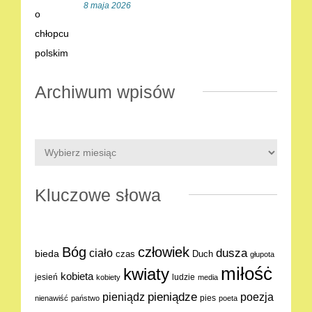
8 maja 2026
Archiwum wpisów
Kluczowe słowa
Bóg
człowiek
dusza
ciało
bieda
Duch
czas
głupota
miłośċ
kwiaty
kobieta
jesień
ludzie
kobiety
media
pieniądze
poezja
pieniądz
pies
nienawiść
państwo
poeta