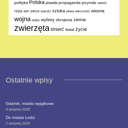
Polska
polityka
propaganda
prawda
przyroda
radość
sztuka
wiosna
róża
serce
sen
starość
słowa
wieczność
wojna
ziemia
wybory
zbrojenia
wojny
zwierzęta
życie
śmierć
świat
Ostatnie wpisy
Gdańsk, miasto wyjątkowe
4 sierpnia 2026
Do miasta Łodzi
2 sierpnia 2026