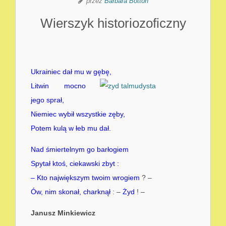
przez
Barbara Botton
Wierszyk historiozoficzny
Ukrainiec dał mu w gębę,
Litwin mocno
jego sprał,
Niemiec wybił wszystkie zęby,
Potem kulą w łeb mu dał.
Nad śmiertelnym go barłogiem
Spytał ktoś, ciekawski zbyt :
– Kto największym twoim wrogiem
? –
Ów, nim skonał, charknął
: –
Żyd
! –
Janusz Minkiewicz