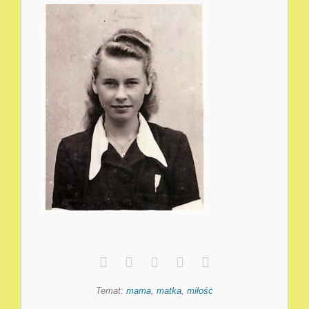
Temat:
mama
,
matka
,
miłośċ