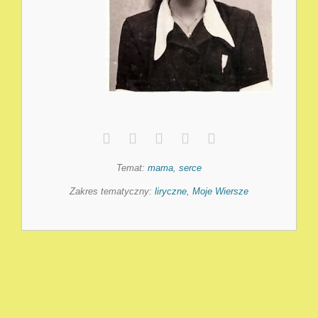
Temat:
mama
,
serce
Zakres tematyczny:
liryczne
,
Moje Wiersze