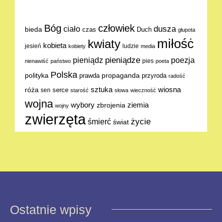
Bóg
człowiek
dusza
ciało
bieda
Duch
czas
głupota
miłośċ
kwiaty
kobieta
jesień
ludzie
kobiety
media
pieniądze
poezja
pieniądz
pies
nienawiść
państwo
poeta
Polska
polityka
propaganda
prawda
przyroda
radość
sztuka
wiosna
róża
serce
sen
starość
słowa
wieczność
wojna
ziemia
wybory
zbrojenia
wojny
zwierzęta
życie
śmierć
świat
Ostatnie wpisy