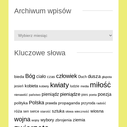
Archiwum wpisów
Kluczowe słowa
Bóg
człowiek
dusza
ciało
bieda
Duch
czas
głupota
miłośċ
kwiaty
kobieta
jesień
ludzie
kobiety
media
pieniądze
poezja
pieniądz
pies
nienawiść
państwo
poeta
Polska
polityka
propaganda
prawda
przyroda
radość
sztuka
wiosna
róża
serce
sen
starość
słowa
wieczność
wojna
ziemia
wybory
zbrojenia
wojny