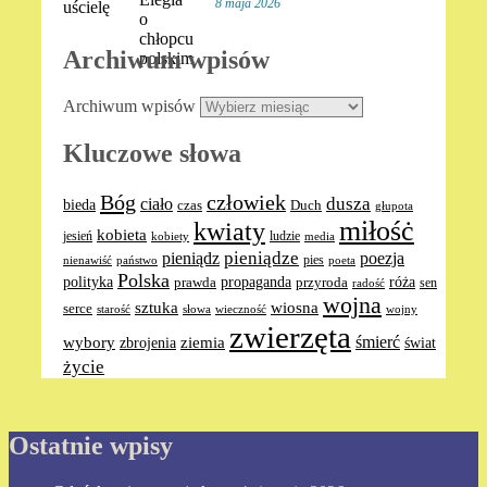
8 maja 2026
Archiwum wpisów
Archiwum wpisów
Kluczowe słowa
Bóg
człowiek
dusza
ciało
bieda
Duch
czas
głupota
miłośċ
kwiaty
kobieta
jesień
ludzie
media
kobiety
pieniądze
pieniądz
poezja
pies
nienawiść
poeta
państwo
Polska
polityka
propaganda
róża
prawda
przyroda
sen
radość
wojna
sztuka
wiosna
serce
słowa
wieczność
wojny
starość
zwierzęta
ziemia
śmierć
wybory
zbrojenia
świat
życie
Ostatnie wpisy