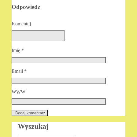
Odpowiedz
Komentuj
Imię
*
Email
*
WWW
Wyszukaj