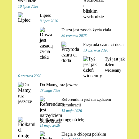
wschodzie
10 lipca 2026
Lipiec
8 lipca 2026
Dusza jest zasadą życia ciała
30 czerwca 2026
Przyroda czaru ci doda
13 czerwca 2026
Tyś jest jak
dzień
wiosenny
6 czerwca 2026
Do Mamy, raz jeszcze
28 maja 2026
Referendum jest narzędziem
demokracji
15 maja 2026
Fiołkami ci drogę uścielę
11 maja 2026
Elegia o chłopcu polskim