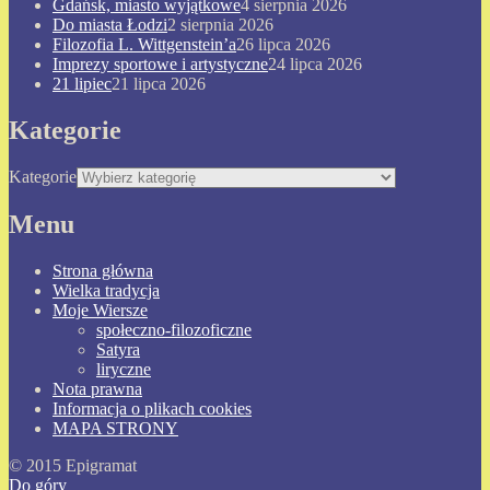
Gdańsk, miasto wyjątkowe
4 sierpnia 2026
Do miasta Łodzi
2 sierpnia 2026
Filozofia L. Wittgenstein’a
26 lipca 2026
Imprezy sportowe i artystyczne
24 lipca 2026
21 lipiec
21 lipca 2026
Kategorie
Kategorie
Menu
Strona główna
Wielka tradycja
Moje Wiersze
społeczno-filozoficzne
Satyra
liryczne
Nota prawna
Informacja o plikach cookies
MAPA STRONY
© 2015 Epigramat
Do góry