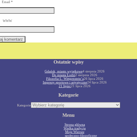
Email
*
WWW
Ostatnie wpisy
Gdańsk, miasto wyjątkowe
4 sierpnia 2026
Do miasta Łodzi
2 sierpnia 2026
Filozofia L. Wittgenstein’a
26 lipca 2026
Imprezy sportowe i artystyczne
24 lipca 2026
21 lipiec
21 lipca 2026
Kategorie
Kategorie
Menu
Strona główna
Wielka tradycja
Moje Wiersze
społeczno-filozoficzne