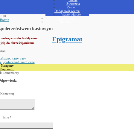
Zwierzęta
Życie
Dodaj swój wiersz
Wasze wiersze
2018
Księga gości
 Botton
Kontakt
t społeczeństwem kastowym
Epigramat
y entuzjazm do buddyzmu.
zejdą do chrześcijanizmu
.
tton
jaństwo
,
kasty
,
rasy
e
,
społeczno-filozoficzne
Następny
Poprzedni
k komentarzy
dpowiedz
Komentuj
Imię
*