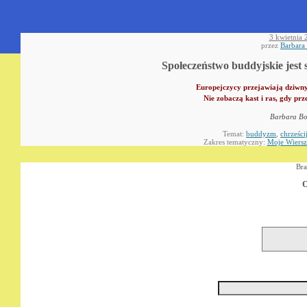
3 kwietnia 
przez
Barbara
Społeczeństwo buddyjskie jes
Europejczycy przejawiają dziwn
Nie zobaczą kast i ras, gdy pr
Barbara Bo
Temat:
buddyzm
,
chrześci
Zakres tematyczny:
Moje Wiersz
Bra
O