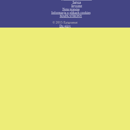
Satyra
liryczne
Nota prawna
Informacja o plikach cookies
MAPA STRONY
© 2015 Epigramat
Do góry