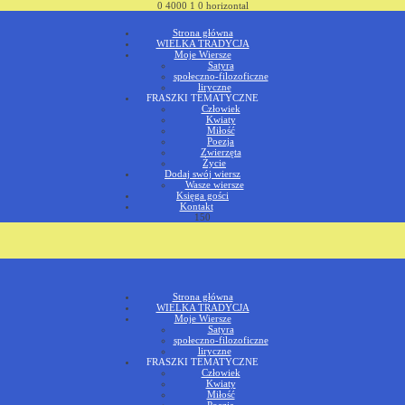
0
4000
1
0
horizontal
Strona główna
WIELKA TRADYCJA
Moje Wiersze
Satyra
społeczno-filozoficzne
liryczne
FRASZKI TEMATYCZNE
Człowiek
Kwiaty
Miłość
Poezja
Zwierzęta
Życie
Dodaj swój wiersz
Wasze wiersze
Księga gości
Kontakt
150
Strona główna
WIELKA TRADYCJA
Moje Wiersze
Satyra
społeczno-filozoficzne
liryczne
FRASZKI TEMATYCZNE
Człowiek
Kwiaty
Miłość
Poezja